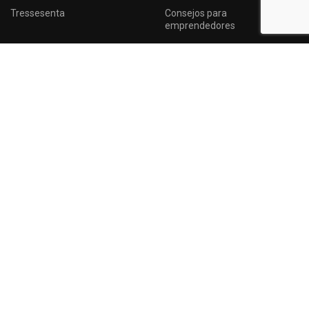
Tressesenta
Consejos para
emprendedores
CLIENTES
ENLACES UTILES
Sistema
Google Maps
Crear Ticket
Registro de marca