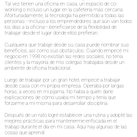
Tal vez tienen una oficina en casa, un espacio de co-
onable
working o incluso un lugar en la cafetería más cercana.
a
Afortunadamente, la tecnología ha permitido a todas las
ntar
personas –incluso a los emprendedores que aún van todos
los días a la oficina– beneficiarse de la flexibilidad de
s
trabajar desde el lugar donde ellos prefieran.
nzar
Cualquiera que trabaje desde su casa puede nombrar sus
beneficios, así como sus obstáculos. Cuando empecé mi
tivos.
negocio en 1998 no existían las redes sociales, no tenía
clientes y la mayoría de mis colegas trabajaba desde un
ambiente de oficina tradicional.
Luego de trabajar por un gran hotel, empecé a trabajar
desde casa con mi propia empresa. Operaba por largas
horas, a veces en mi pijama. No había a quién darle
explicaciones de cómo usaba mi tiempo y tenía que
forzarme a mí misma para desarrollar disciplina.
Después de un rato logré establecer una rutina y adopté las
mejores prácticas para mantenerme enfocada en el
trabajo durante el día en mi casa. Aquí hay algunas de las
cosas que aprendí: