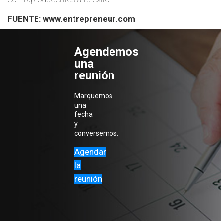
FUENTE:
www.entrepreneur.com
Agendemos
una
reunión
Marquemos
una
fecha
y
conversemos.
Agendar
la
reunión