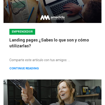
EMPRENDEDOR
ersemos
Landing pages ¿Sabes lo que son y cómo
utilizarlas?
cto,
Comparte este artículo con tus amigos: ...
r
CONTINUE READING
a
s
e