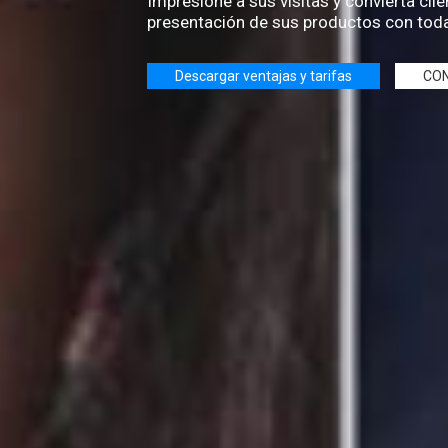
Impresione a sus visitas y convierta cli
presentación de sus productos con toda
Descargar ventajas y tarifas
CO