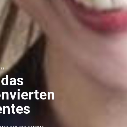
TO
ndas
onvierten
entes