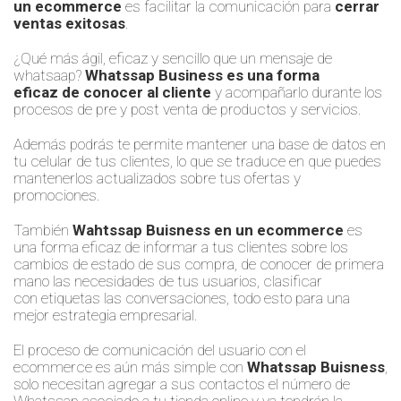
un ecommerce
es facilitar la comunicación para
cerrar
ventas exitosas
.
¿Qué más ágil, eficaz y sencillo que un mensaje de
whatsaap?
Whatssap Business es una forma
eficaz
de conocer al cliente
y acompañarlo durante los
procesos de pre y post venta de productos y servicios.
A
demás podrás
te permite mantener una base de datos en
tu celular de tus clientes, lo que se traduce en que puedes
mantenerlos actualizados sobre tus ofertas y
promociones.
También
Wahtssap
Buisness en
un
ecommerce
es
una forma eficaz
de informar a tus clientes sobre
los
cambios de estado de su
s
compra,
de
conocer de primera
mano las necesidades de tus usuarios, clasificar
con
etiquetas
las conversaciones
, todo
esto
para una
mejor
estrategia empresarial
.
El proceso de comunicación del usuario con el
ecommerce es aún más simple
con
Whatssap Buisness
,
solo necesita
n
agregar a sus contactos el número
de