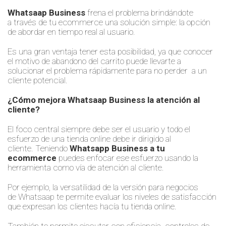
Whatsaap
B
usiness
frena el problema brindándo
t
e
a
través de tu
ecommerce una solución simple
:
la opción
de
abordar
en tiempo real al usuario.
Es una gran ventaja tener esta posibilidad,
ya que
conocer
el motivo de abandono del carrito puede llevarte a
solucionar el problema rápidamente para no perder
a un
cliente potencial
.
¿Cómo mejora
W
hatsaap
Business
la
atención al
cliente
?
El foco central siempre debe ser el usuario y todo el
esfuerzo de una
tienda online debe ir dirigido
al
cliente.
Teniendo
W
hatsapp
B
usiness a tu
ecommerce
puedes enfocar ese esfuerzo usando la
herramienta como vía de atención al cliente.
Por ejemplo, la versatilidad de la versión para negocios
de
Whatsaap
te permite evaluar los niveles de satisfacción
que expresan los clientes hacía tu tienda online.