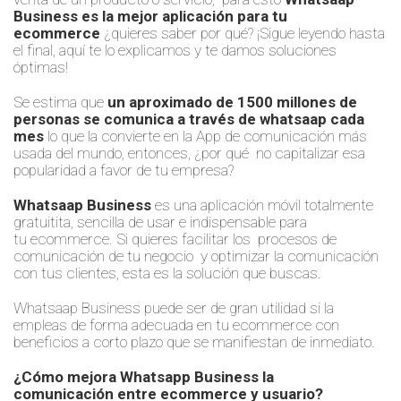
un
Business
es la mejor aplicación para tu
plan
ecommerce
¿quieres saber por qué? ¡Sigue leyendo
hasta
accionable
el final
, aquí te lo explicamos
y te damos soluciones
para
óptimas
!
afrontar
tus
Se estima que
un aproximado de 1500 millones de
retos
personas se comunica a través de
whatsaap
cada
y
mes
lo que la convierte en la
App
de comunicación más
alcanzar
usada del mundo
,
entonces, ¿
por
qué
no
capitalizar esa
tu
po
pularidad a favor de tu empresa?
objetivos.
Whatsaap Business
es
una aplicación móvil totalmente
gratuitita, sencilla de usar e indispensable para
tu
ecommerce
.
Si
quieres facilitar los procesos
de
comunicación
de tu negocio y
optimizar la
comunicación
con tus clientes,
esta es la solución que buscas.
Whatsaap Business
puede ser de gran utilidad si
la
empleas
de forma adecuada en tu ecommerce
con
beneficios a corto plazo
que se manifiestan de inmediato.
¿Cómo mejora W
hatsapp
B
usiness la
comunicación
entre ecommerce y
usuario?