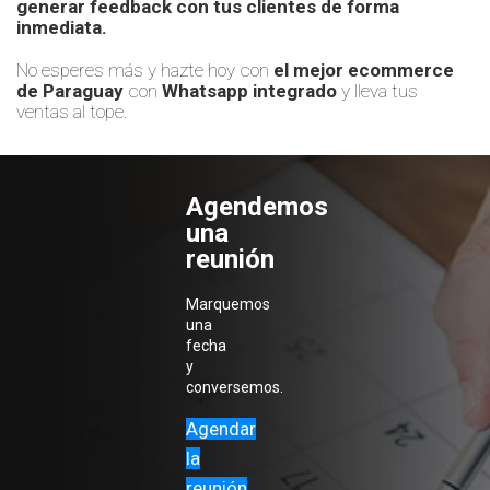
generar
feedback
con tus clientes de forma
inmediata.
No esperes más y hazte hoy con
el mejor ecommerce
de Paraguay
con
Whatsapp
integrado
y lleva tus
ventas al tope.
Agendemos
una
reunión
Marquemos
una
fecha
y
conversemos.
Agendar
la
reunión