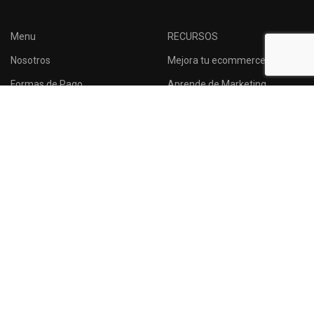
Menu
RECURSOS
Nosotros
Mejora tu ecommerce
Formas de Pago
Aprende de Marketing
Tressesenta
Consejos para
emprendedores