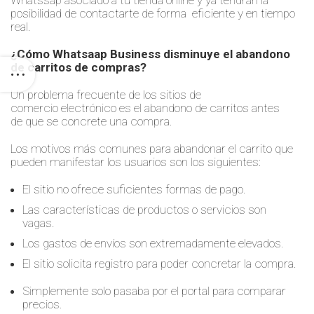
Whatssap asociado a tu
tienda online y ya tendrán
la
posibilidad de
contactarte
de forma
eficiente y en tiempo
real.
¿Cómo
W
hatsaap
B
usiness
disminuye el abandono
de carritos de compras
?
Un problema frecuente de los sitios de
comercio
electrónico
es el abandono de carritos antes
de
que se concrete una compra
.
Los motivos más comunes para abandonar el carrito que
pueden manifestar los usuarios son los siguientes:
El sitio no ofrece suficientes formas de pago.
Las características de productos o servicios son
vagas.
Los ga
s
tos de envíos son extremadamente elevados.
El sitio solicita registro para poder concretar la compra.
Simplemente solo pasaba por el portal para comparar
precios.