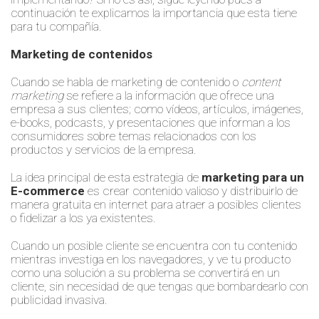
continuación te explicamos la importancia que esta tiene
plan
para tu compañía.
accionable
para
afrontar
Marketing de contenidos
tus
retos
Cuando se habla de marketing de contenido o
content
y
marketing
se refiere a la información que ofrece una
alcanzar
empresa a sus clientes; como vídeos, artículos, imágenes,
tu
e-books, podcasts, y presentaciones que informan a los
objetivos.
consumidores sobre temas relacionados con los
productos y servicios de la empresa.
La idea principal de esta estrategia de
marketing para un
E-commerce
es crear contenido valioso y distribuirlo de
manera gratuita en internet para atraer a posibles clientes
o fidelizar a los ya existentes.
Cuando un posible cliente se encuentra con tu contenido
mientras investiga en los navegadores, y ve tu producto
como una solución a su problema se convertirá en un
cliente, sin necesidad de que tengas que bombardearlo con
publicidad invasiva.