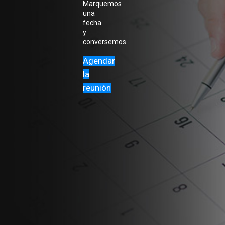
Marquemos
una
fecha
y
conversemos.
Agendar
la
reunión